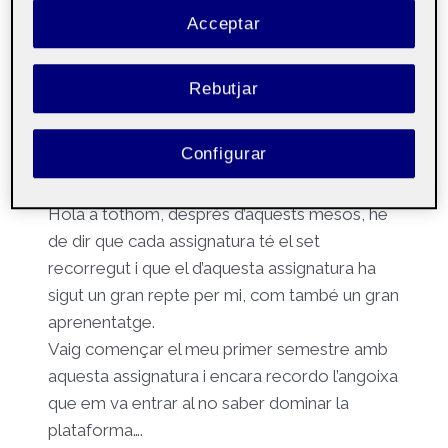
Acceptar
Per
Kawtar Bitit Lahmidi
24 gener, 2023
Rebutjar
Iniciació a les
Públic
competències TIC
aula 1
Configurar
Hola a tothom, després d’aquests mesos, he
de dir que cada assignatura té el set
recorregut i que el d’aquesta assignatura ha
sigut un gran repte per mi, com també un gran
aprenentatge.
Vaig començar el meu primer semestre amb
aquesta assignatura i encara recordo l’angoixa
que em va entrar
al no saber
dominar la
plataforma….