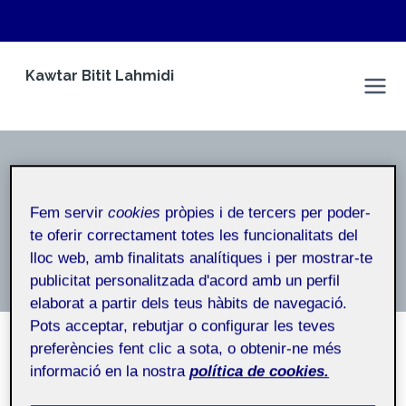
Vés
Kawtar Bitit Lahmidi
al
Espai Personal
contingut
Autor: Kawtar Bitit Lahmidi
Fem servir
cookies
pròpies i de tercers per poder-
te oferir correctament totes les funcionalitats del
Inici
/
Kawtar Bitit Lahmidi
lloc web, amb finalitats analítiques i per mostrar-te
publicitat personalitzada d'acord amb un perfil
elaborat a partir dels teus hàbits de navegació.
Pots acceptar, rebutjar o configurar les teves
preferències fent clic a sota, o obtenir-ne més
informació en la nostra
política de cookies.
NO CATEGORITZAT
Tancament portafoli.