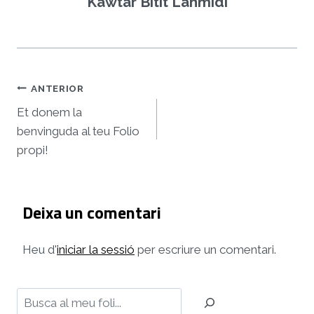
Kawtar Bitit Lahmidi
Navegació
ANTERIOR
d'entrades
Et donem la
benvinguda al teu Folio
propi!
Deixa un comentari
Heu d'
iniciar la sessió
per escriure un comentari.
Cerca