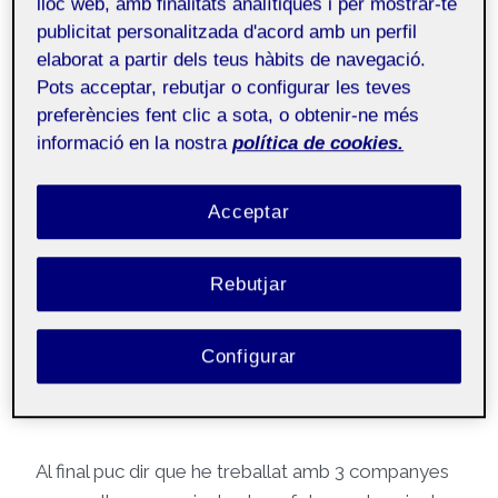
lloc web, amb finalitats analítiques i per mostrar-te
publicitat personalitzada d'acord amb un perfil
Hola a tothom, després d’aquests mesos, he de
elaborat a partir dels teus hàbits de navegació.
dir que cada assignatura té el set recorregut i que
Pots acceptar, rebutjar o configurar les teves
el d’aquesta assignatura ha sigut un gran repte per
preferències fent clic a sota, o obtenir-ne més
mi, com també un gran aprenentatge.
informació en la nostra
política de cookies.
Vaig començar el meu primer semestre amb
Acceptar
aquesta assignatura i encara recordo l’angoixa que
em va entrar
al no saber
dominar la plataforma.
Rebutjar
Em va fer molta por treballar en grup de manera
telemàtica, com també quedar-me sense grup
per no saber com utilitzar bé la plataforma, del
Configurar
que no tenia dubte és que aprendria molt i que la
matèria m’ajudaria en el meu dia a dia.
Al final puc dir que he treballat amb 3 companyes