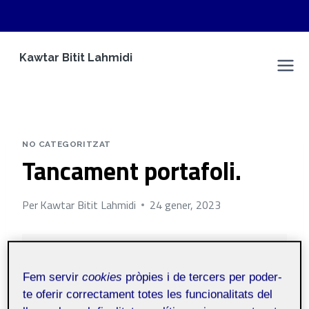
Vés
Kawtar Bitit Lahmidi
al
Espai Personal
contingut
NO CATEGORITZAT
Tancament portafoli.
Per
Kawtar Bitit Lahmidi
24 gener, 2023
Iniciació a les
Públic
competències TIC
Fem servir
cookies
pròpies i de tercers per poder-
aula 1
te oferir correctament totes les funcionalitats del